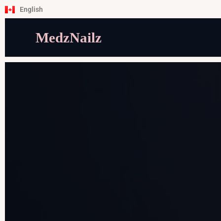
English
MedzNailz