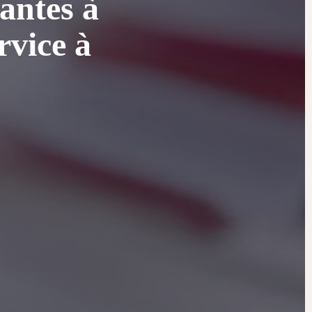
antes à
rvice à
.