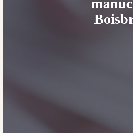
manucu
Boisbr