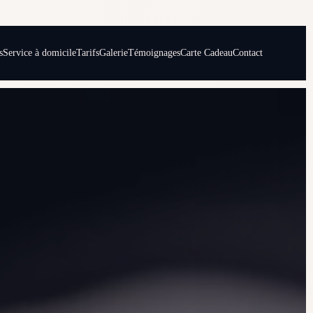
s
Service à domicile
Tarifs
Galerie
Témoignages
Carte Cadeau
Contact